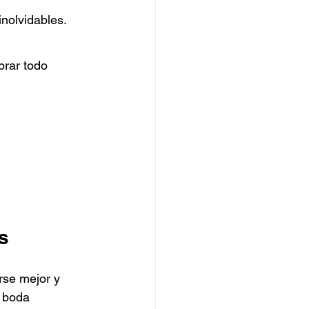
inolvidables.
brar todo 
s
rse mejor y 
 boda 