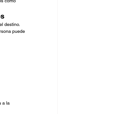
les como 
os
l destino.
ersona puede 
 a la 