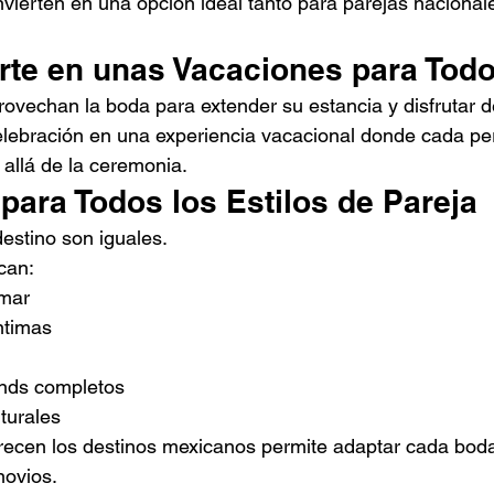
nvierten en una opción ideal tanto para parejas naciona
erte en unas Vacaciones para Tod
ovechan la boda para extender su estancia y disfrutar de
celebración en una experiencia vacacional donde cada p
allá de la ceremonia.
para Todos los Estilos de Pareja
estino son iguales.
can:
 mar
ntimas
nds completos
turales
ofrecen los destinos mexicanos permite adaptar cada boda
novios.