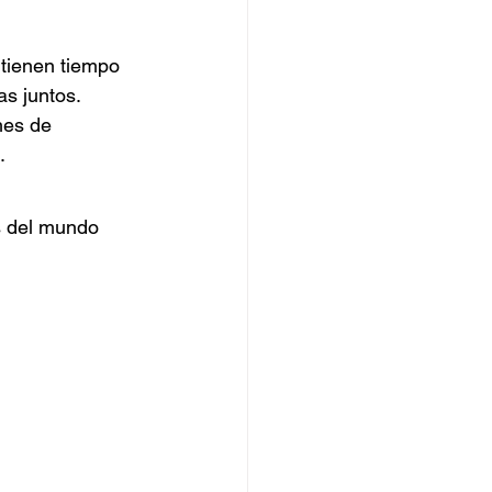
tienen tiempo 
as juntos.
hes de 
.
s del mundo 