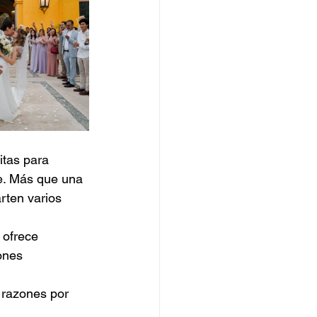
itas para 
e. Más que una 
rten varios 
 ofrece 
ones 
 razones por 