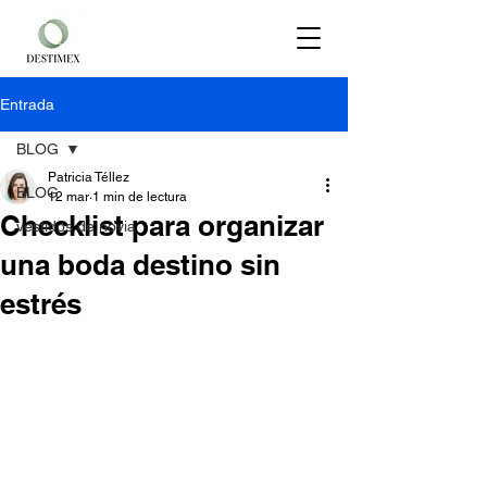
Entrada
BLOG
Patricia Téllez
BLOG
12 mar
1 min de lectura
Checklist para organizar
vestidos de novia
una boda destino sin
estrés