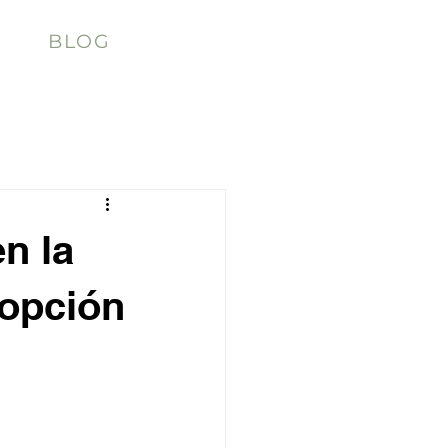
BLOG
n la
 opción