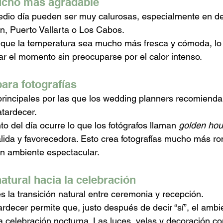
cho más agradable
dio día pueden ser muy calurosas, especialmente en d
n, Puerto Vallarta o Los Cabos.
e que la temperatura sea mucho más fresca y cómoda, lo
ar el momento sin preocuparse por el calor intenso.
para fotografías
rincipales por las que los wedding planners recomiendan
atardecer.
 del día ocurre lo que los fotógrafos llaman 
golden hou
lida y favorecedora. Esto crea fotografías mucho más ro
un ambiente espectacular.
atural hacia la celebración
s la transición natural entre ceremonia y recepción.
rdecer permite que, justo después de decir “sí”, el amb
 celebración nocturna. Las luces, velas y decoración c