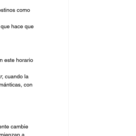
estinos como 
 que hace que 
 este horario 
r
, cuando la 
mánticas, con 
iente cambie 
omienzan a 