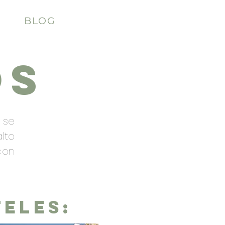
BLOG
OS
 se
lto
con
ELES: