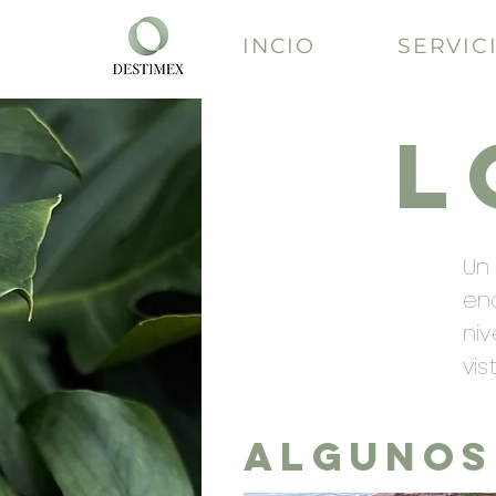
INCIO
SERVIC
L
Un
en
ni
vis
ALGUNOS